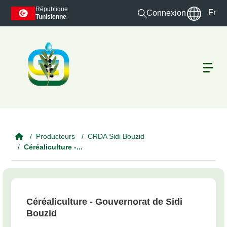
Skip to main content
République
Fr
Connexion
Tunisienne
Producteurs
CRDA Sidi Bouzid
Céréaliculture -...
Céréaliculture - Gouvernorat de Sidi
Bouzid