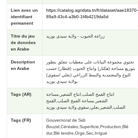
Lien avec un
https://catalog.agridata.tn/fr/dataset/aae18370
identifiant
89a9-43c4-a3b0-1f4b4219da5d
permanent
Titre du jeu
زراعة الحبوب - ولاية سيدي بوزيد
de données
en Arabe
Description
تحتوي مجموعة البيانات على معطيات تتعلق بتطور
en Arabe
بتوزيع مساحة (هكتار) وانتاج الحبوب (قنطار) حسب
النوع والمعتمدية والنمط الزراعي (بعلي /سقوي)
بولاية سيدي بوزيد.
Tags (AR)
انتاج القمح الصلب,انتاج الشعير,مساحة
الشعير,مساحة القمح الصلب,القمح
الصلب,الشعير,بعلي,سقوي,ولاية سيدي بوزيد
Tags (FR)
Gouvernorat de Sidi
Bouzid,Céréales,Superficie,Production,Blé
dur,Blé tendre,Orge,Sec,Irrigué