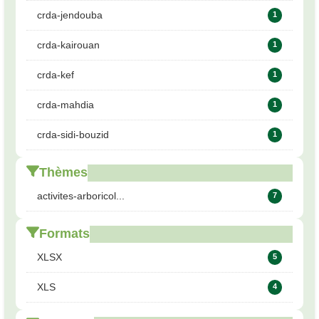
crda-jendouba
1
crda-kairouan
1
crda-kef
1
crda-mahdia
1
crda-sidi-bouzid
1
Thèmes
activites-arboricol...
7
Formats
XLSX
5
XLS
4