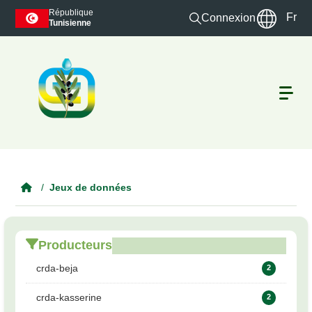
Skip to main content
République
Fr
Connexion
Tunisienne
Jeux de données
Producteurs
crda-beja
2
crda-kasserine
2