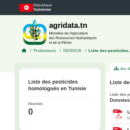
Skip to main content
République
Tunisienne
agridata.tn
Ministère de l'Agriculture
des Ressources Hydrauliques
et de la Pêche
Producteurs
DGSVCIA
Liste des pesticides.
Jeu d
Liste des pesticides
Liste d
homologués en Tunisie
Liste des 
Données 
Abonnés
0
L
L
L