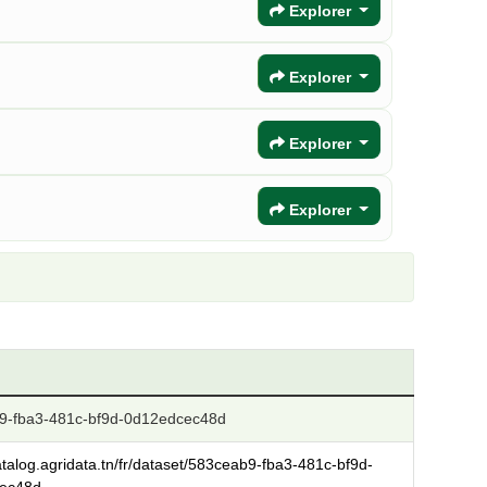
Explorer
Explorer
Explorer
Explorer
9-fba3-481c-bf9d-0d12edcec48d
catalog.agridata.tn/fr/dataset/583ceab9-fba3-481c-bf9d-