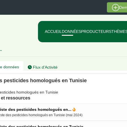
Dem
ACCUEIL
DONNÉES
PRODUCTEURS
THÈME
..
e données
Flux d'Activité
es pesticides homologués en Tunisie
pesticides homologués en Tunisie
et ressources
iste des pesticides homologués en...
iste des pesticides homologués en Tunisie (mai 2024)
iste des pesticides homologués en Tunisie...