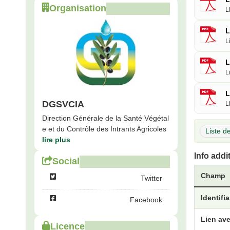
Organisation
L
L
L
L
L
L
DGSVCIA
L
Direction Générale de la Santé Végétal
e et du Contrôle des Intrants Agricoles
Liste de
lire plus
Info addi
Social
Champ
Twitter
Identifi
Facebook
Lien ave
Licence