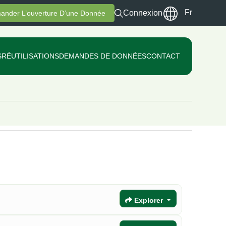
Fr
Connexion
ander L’ouverture D’une Donnée
S
RÉUTILISATIONS
DEMANDES DE DONNÉES
CONTACT
Explorer