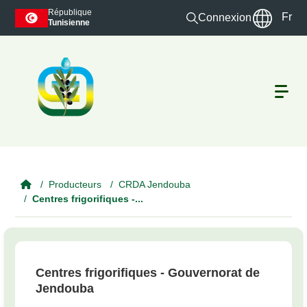
Skip to main content
République
Fr
Connexion
Tunisienne
Producteurs
CRDA Jendouba
Centres frigorifiques -...
Centres frigorifiques - Gouvernorat de
Jendouba