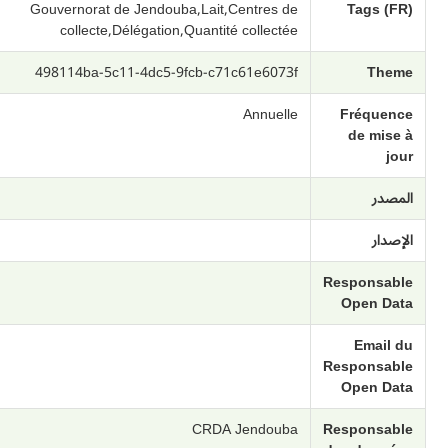
Gouvernorat de Jendouba,Lait,Centres de
Tags (FR)
collecte,Délégation,Quantité collectée
498114ba-5c11-4dc5-9fcb-c71c61e6073f
Theme
Annuelle
Fréquence
de mise à
jour
المصدر
الإصدار
Responsable
Open Data
Email du
Responsable
Open Data
CRDA Jendouba
Responsable