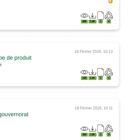
689
1.4K
1
0
18 Février 2026, 10:13
pe de produit
t
218
2.1K
1
0
18 Février 2026, 10:11
 gouvernorat
303
1.3K
1
0