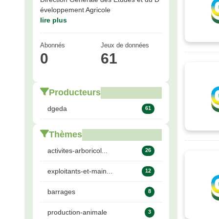
éveloppement Agricole
lire plus
Abonnés
Jeux de données
0
61
Producteurs
dgeda
61
Thèmes
activites-arboricol...
26
exploitants-et-main...
12
barrages
8
production-animale
3