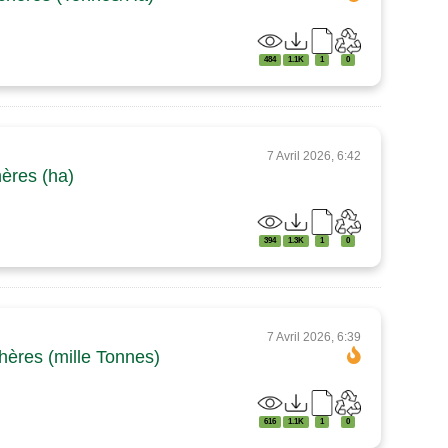
484
1.1K
1
0
7 Avril 2026, 6:42
hères (ha)
394
1.3K
1
0
7 Avril 2026, 6:39
hères (mille Tonnes)
616
1.1K
1
0