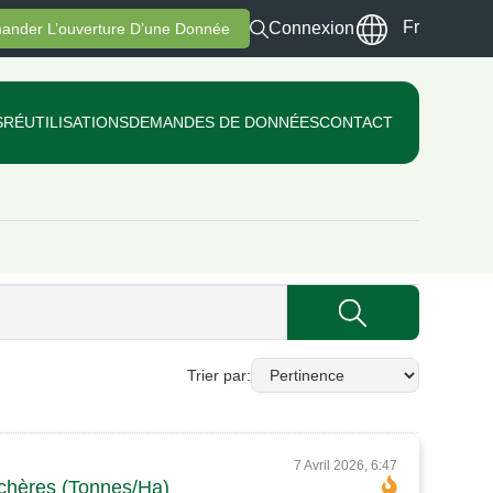
Fr
Connexion
ander L’ouverture D’une Donnée
S
RÉUTILISATIONS
DEMANDES DE DONNÉES
CONTACT
Trier par
7 Avril 2026, 6:47
aichères (Tonnes/Ha)