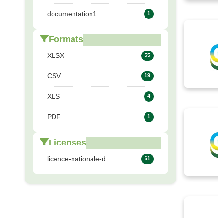
documentation1
1
Formats
XLSX
55
CSV
19
XLS
4
PDF
1
Licenses
licence-nationale-d...
61