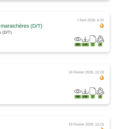
7 Avril 2026, 6:32
s maraichères (D/T)
s (D/T)
383
1.1K
1
0
18 Février 2026, 10:18
520
2.0K
1
0
18 Février 2026, 10:15