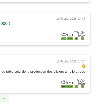
10 Février 2026, 14:47
1000 t
432
3.8K
2
0
10 Février 2026, 14:24
s de table suivi de la production des oliviers a huile et des
1.0K
8.1K
7
0
»