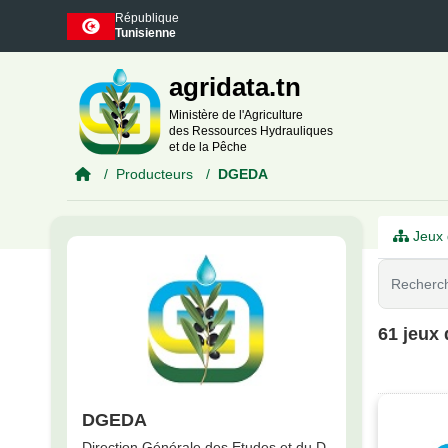
Skip to main content
République
Tunisienne
agridata.tn
Ministère de l'Agriculture
des Ressources Hydrauliques
et de la Pêche
Producteurs
DGEDA
Jeux 
61 jeux
DGEDA
Direction Générale des Etudes et du D