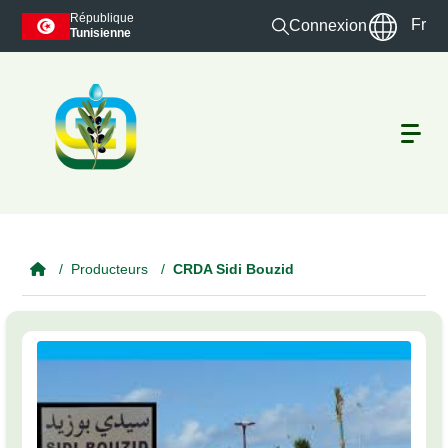
Skip to main content
République
Fr
Connexion
Tunisienne
Producteurs
CRDA Sidi Bouzid