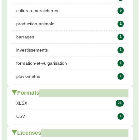
cultures-maraicheres
5
production-animale
2
barrages
1
investissements
1
formation-et-vulgarisation
1
pluviometrie
1
Formats
XLSX
21
CSV
1
Licenses