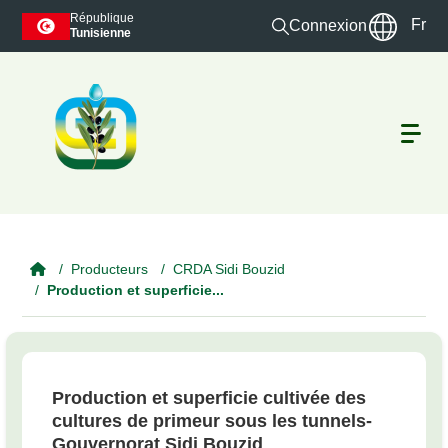
Skip to main content
République
Fr
Connexion
Tunisienne
Producteurs
CRDA Sidi Bouzid
Production et superficie...
Production et superficie cultivée des
cultures de primeur sous les tunnels-
Gouvernorat Sidi Bouzid