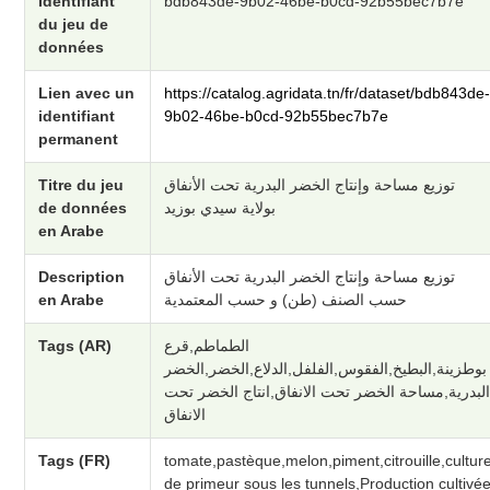
Identifiant
bdb843de-9b02-46be-b0cd-92b55bec7b7e
du jeu de
données
Lien avec un
https://catalog.agridata.tn/fr/dataset/bdb843de
identifiant
9b02-46be-b0cd-92b55bec7b7e
permanent
Titre du jeu
توزيع مساحة وإنتاج الخضر البدرية تحت الأنفاق
de données
بولاية سيدي بوزيد
en Arabe
Description
توزيع مساحة وإنتاج الخضر البدرية تحت الأنفاق
en Arabe
حسب الصنف (طن) و حسب المعتمدية
Tags (AR)
الطماطم,قرع
بوطزينة,البطيخ,الفقوس,الفلفل,الدلاع,الخضر,الخضر
لبدرية,مساحة الخضر تحت الانفاق,انتاج الخضر تحت
الانفاق
Tags (FR)
tomate,pastèque,melon,piment,citrouille,cultur
de primeur sous les tunnels,Production cultivé