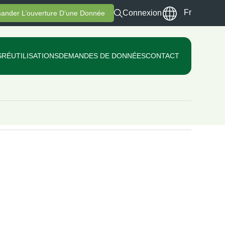
Fr
Connexion
ander L’ouverture D’une Donnée
S
RÉUTILISATIONS
DEMANDES DE DONNÉES
CONTACT