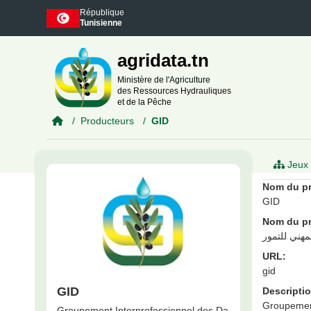
Skip to main content
République
Tunisienne
agridata.tn
Ministère de l'Agriculture
des Ressources Hydrauliques
et de la Pêche
Producteurs
GID
Jeux 
Nom du pr
GID
Nom du pr
مهني للتمور
URL:
gid
GID
Descriptio
Groupement
Groupement Interprofessionnel des Da