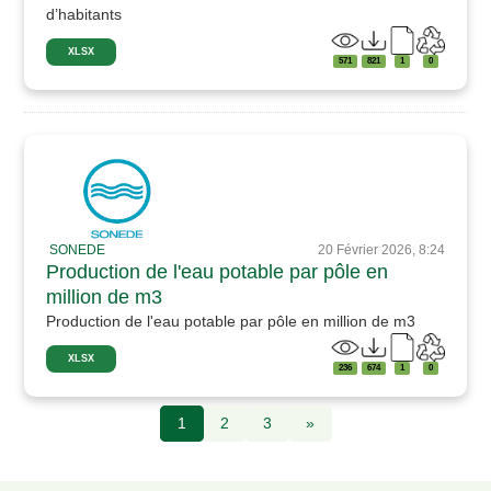
d’habitants
XLSX
571
821
1
0
SONEDE
20 Février 2026, 8:24
Production de l'eau potable par pôle en
million de m3
Production de l'eau potable par pôle en million de m3
XLSX
236
674
1
0
1
2
3
»