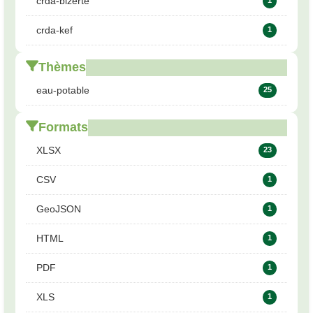
crda-bizerte
1
crda-kef
1
Thèmes
eau-potable
25
Formats
XLSX
23
CSV
1
GeoJSON
1
HTML
1
PDF
1
XLS
1