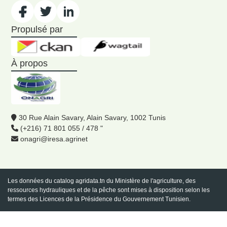
Propulsé par
À propos
30 Rue Alain Savary, Alain Savary, 1002 Tunis
(+216) 71 801 055 / 478 "
onagri@iresa.agrinet
Les données du catalog
agridata.tn
du Ministère de l'agriculture, des
ressources hydrauliques et de la pêche sont mises à disposition selon les
termes des Licences de la Présidence du Gouvernement Tunisien.