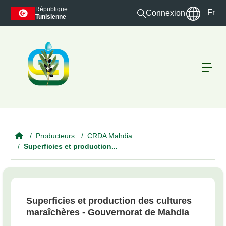
Skip to main content
République
Fr
Connexion
Tunisienne
Producteurs
CRDA Mahdia
Superficies et production...
Superficies et production des cultures
maraîchères - Gouvernorat de Mahdia