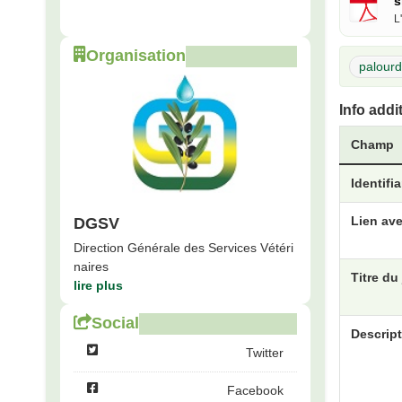
s
L
Organisation
palour
Info addi
Champ
Identifi
Lien ave
DGSV
Direction Générale des Services Vétéri
naires
Titre du
lire plus
Social
Descript
Twitter
Facebook