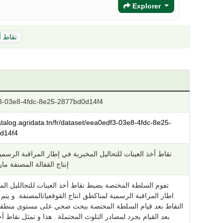
Explorer
نقاط أ
3-03e8-4fdc-8e25-2877bd0d14f4
catalog.agridata.tn/fr/dataset/eea0edf3-03e8-4fdc-8e25-
d14f4
نقاط أخذ العينات للتحاليل المخبرية في إطار المراقبة الرسم
إنتاج القفالة المصنفة مارس 
تفوم السلطة المختصة بضبط نقاط أخذ العينات للتحالليل الم
اطار المراقبة الرسمية لمناكطق انتاج القوقعياتالمصنفة. و يت
النقاط بعد قيام السلطة المختصة ببحث صحي على مستوى منطقة ا
بعد القيام بجرد لمصادر التلوث المحتملة . هذا و تمثل نقاط أخ