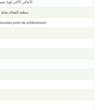
الأماكن الأكثر تلوثا بمنطقة الانتاج.
منطقة,القفالة,نقاط 
lourdes,point de prélèvement