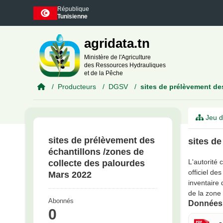
Skip to main content
République
Tunisienne
agridata.tn
Ministère de l'Agriculture
des Ressources Hydrauliques
et de la Pêche
Producteurs
DGSV
sites de prélèvement des
Jeu d
sites de prélèvement des
sites de
échantillons /zones de
L'autorité
collecte des palourdes
officiel de
Mars 2022
inventaire
de la zone
Abonnés
Données 
0