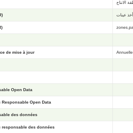
R)
أخذ عينات
R)
zones,pa
ce de mise à jour
Annuelle
able Open Data
u Responsable Open Data
able des données
u responsable des données