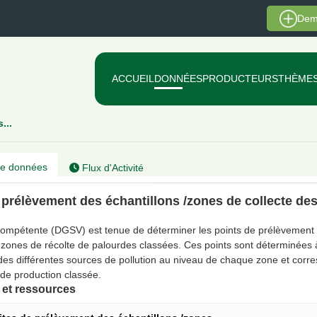
Dem
ACCUEIL
DONNÉES
PRODUCTEURS
THÈME
...
e données
Flux d'Activité
 prélèvement des échantillons /zones de collecte de
 compétente (DGSV) est tenue de déterminer les points de prélèvement 
s zones de récolte de palourdes classées. Ces points sont déterminées à 
 des différentes sources de pollution au niveau de chaque zone et co
 de production classée.
et ressources