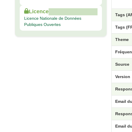
Licence
Tags (A
Licence Nationale de Données
Publiques Ouvertes
Tags (F
Theme
Fréquen
Source
Version
Respons
Email d
Respons
Email d