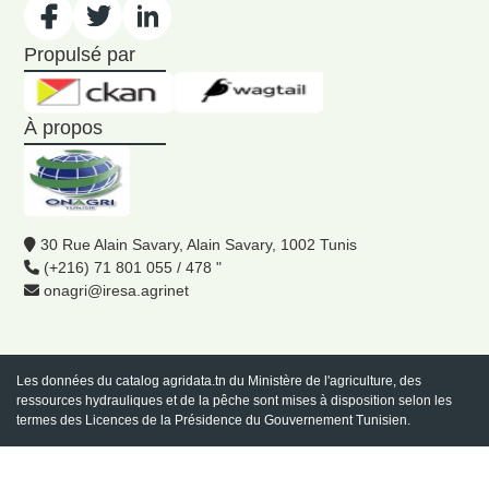
Propulsé par
À propos
30 Rue Alain Savary, Alain Savary, 1002 Tunis
(+216) 71 801 055 / 478 "
onagri@iresa.agrinet
Les données du catalog
agridata.tn
du Ministère de l'agriculture, des
ressources hydrauliques et de la pêche sont mises à disposition selon les
termes des Licences de la Présidence du Gouvernement Tunisien.