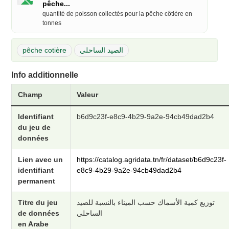
pêche...
quantité de poisson collectés pour la pêche côtière en
tonnes
pêche cotière
الصيد الساحلي
Info additionnelle
Champ
Valeur
Identifiant
b6d9c23f-e8c9-4b29-9a2e-94cb49dad2b4
du jeu de
données
Lien avec un
https://catalog.agridata.tn/fr/dataset/b6d9c23f-
identifiant
e8c9-4b29-9a2e-94cb49dad2b4
permanent
Titre du jeu
توزيع كمية الأسماك حسب الميناء بالنسبة للصيد
de données
الساحلي
en Arabe