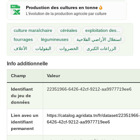
Production des cultures en tonne
L'évolution de la production agricole par culture
culture maraîchaire
céréales
exploitation des...
fourrages
légumineuses
استغلال الأراضي الفلاحية
الزراعات الكبرى
الخضروات
البقوليات
الأعلاف
Info additionnelle
Champ
Valeur
Identifiant
22351966-6426-42cf-9212-aa9977719ee6
du jeu de
données
Lien avec un
https://catalog.agridata.tn/fr/dataset/22351966
identifiant
6426-42cf-9212-aa9977719ee6
permanent