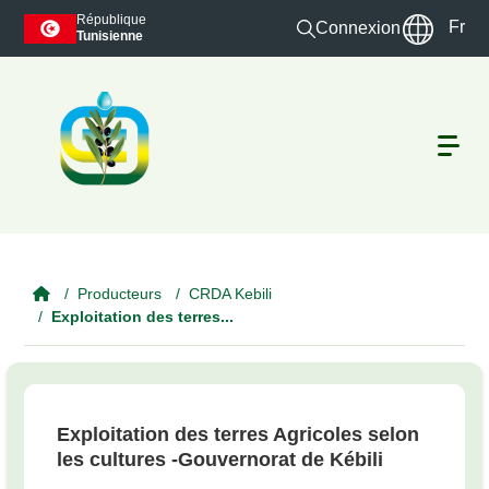
Skip to main content
République
Fr
Connexion
Tunisienne
Producteurs
CRDA Kebili
Exploitation des terres...
Exploitation des terres Agricoles selon
les cultures -Gouvernorat de Kébili