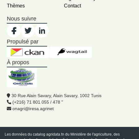
Thèmes
Contact
Nous suivre
Propulsé par
À propos
30 Rue Alain Savary, Alain Savary, 1002 Tunis
(+216) 71 801 055 / 478 "
onagri@iresa.agrinet
Les données du catalog
agridata.tn
du Ministère de l'agriculture, des