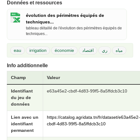
Données et ressources
évolution des périmètres équipés de
techniques...
tableau détaillé de l'évolution des périmètres équipés de
techniques...
eau
irrigation
économie
اقتصاد
ري
مياه
Info additionnelle
Champ
Valeur
Identifiant
e63a45e2-cbdf-4d83-99f5-8a5ffdcb3c10
du jeu de
données
Lien avec un
https://catalog.agridata.tn/fr/dataset/e63a45e2
identifiant
cbdf-4d83-99f5-8a5ffdcb3c10
permanent