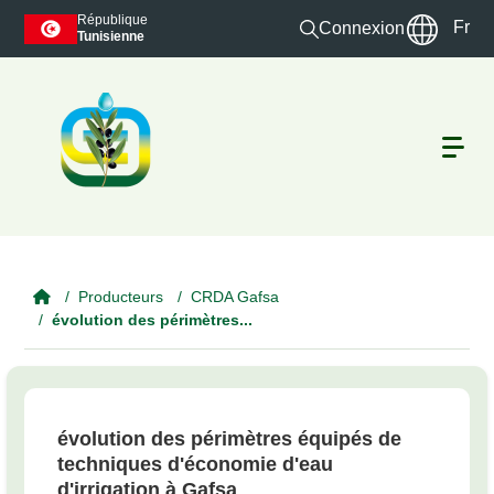
Skip to main content
République
Fr
Connexion
Tunisienne
Producteurs
CRDA Gafsa
évolution des périmètres...
évolution des périmètres équipés de
techniques d'économie d'eau
d'irrigation à Gafsa