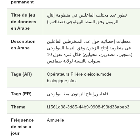
permanent
Titre du jeu
تطور عدد مختلف الفاعليين في منظومة إنتاج
de données
الزيتون وفق النمط البيولوجي (صفاقس)
en Arabe
Description
معطيات إحصائية حول عدد المنخرطين الفاعلين
en Arabe
في منظومة إنتاج الزيتون وفق النمط البيولوجي
(منتجين، مصدرين، محولين) خلال فترة تفوق 10
سنوات بالنسبة لولاية صفاقس.
Tags (AR)
Opérateurs,Filière oléicole,mode
biologique,sfax
Tags (FR)
فاعليين,إنتاج الزيتون,نمط بيولوجي
Theme
f1561d38-3d85-44b9-9908-f93fd33abeb3
Fréquence
Annuelle
de mise à
jour