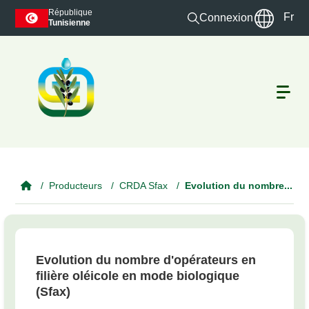
Skip to main content
République
Fr
Connexion
Tunisienne
Producteurs
CRDA Sfax
Evolution du nombre...
Evolution du nombre d'opérateurs en
filière oléicole en mode biologique
(Sfax)