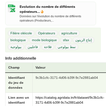
Evolution du nombre de différents
opérateurs...
Données sur l'évolution du nombre de différents
opérateurs (Producteurs,...
Filière oléicole
Opérateurs
agriculture
biologique
mode biologique
sfax
إنتاج الزيتون
نمط بيولوجي
فلاحة
فاعليين
بيولوجية
Info additionnelle
Champ
Valeur
Identifiant
9c3b1cfc-3171-4d06-b39f-9c7e2881ab04
du jeu de
données
Lien avec un
https://catalog.agridata.tn/fr/dataset/9c3b1cfc-
identifiant
3171-4d06-b39f-9c7e2881ab04