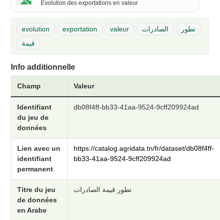
Evolution des exportations en valeur
evolution
exportation
valeur
الصادرات
تطور
قيمة
Info additionnelle
Champ
Valeur
Identifiant
db08f4ff-bb33-41aa-9524-9cff209924ad
du jeu de
données
Lien avec un
https://catalog.agridata.tn/fr/dataset/db08f4ff-
identifiant
bb33-41aa-9524-9cff209924ad
permanent
Titre du jeu
تطور قيمة الصادرات
de données
en Arabe