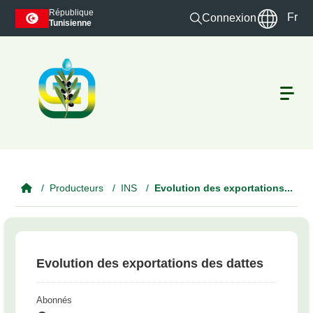
Skip to main content
République
Fr
Connexion
Tunisienne
Producteurs
INS
Evolution des exportations...
Evolution des exportations des dattes
Abonnés