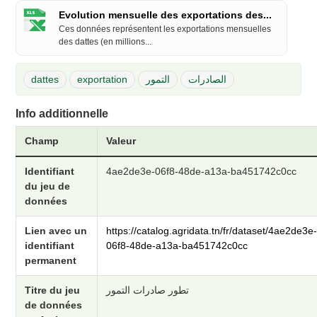
Evolution mensuelle des exportations des...
Ces données représentent les exportations mensuelles
des dattes (en millions...
dattes
exportation
التمور
الصادرات
Info additionnelle
Champ
Valeur
Identifiant
4ae2de3e-06f8-48de-a13a-ba451742c0cc
du jeu de
données
Lien avec un
https://catalog.agridata.tn/fr/dataset/4ae2de3e
identifiant
06f8-48de-a13a-ba451742c0cc
permanent
Titre du jeu
تطور صادرات التمور
de données