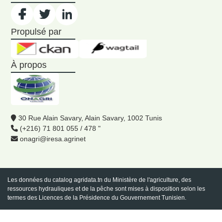
Propulsé par
À propos
30 Rue Alain Savary, Alain Savary, 1002 Tunis
(+216) 71 801 055 / 478 "
onagri@iresa.agrinet
Les données du catalog
agridata.tn
du Ministère de l'agriculture, des
ressources hydrauliques et de la pêche sont mises à disposition selon les
termes des Licences de la Présidence du Gouvernement Tunisien.