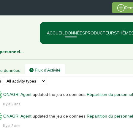
Dem
ACCUEIL
DONNÉES
PRODUCTEURS
THÈME
personnel...
Flux d'Activité
e données
e
ONAGRI Agent
updated the jeu de données
Répartition du personn
il y a 2 ans
ONAGRI Agent
updated the jeu de données
Répartition du personn
il y a 2 ans