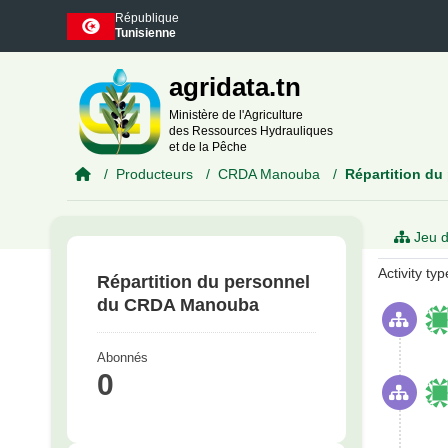
Skip to main content
République
Tunisienne
agridata.tn
Ministère de l'Agriculture
des Ressources Hydrauliques
et de la Pêche
Producteurs
CRDA Manouba
Répartition du 
Jeu d
Activity typ
Répartition du personnel
du CRDA Manouba
Abonnés
0