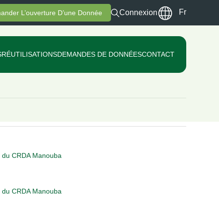
Fr
Connexion
ander L’ouverture D’une Donnée
S
RÉUTILISATIONS
DEMANDES DE DONNÉES
CONTACT
el du CRDA Manouba
el du CRDA Manouba