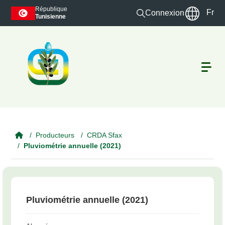
Skip to main content
République
Fr
Connexion
Tunisienne
Producteurs
CRDA Sfax
Pluviométrie annuelle (2021)
Pluviométrie annuelle (2021)