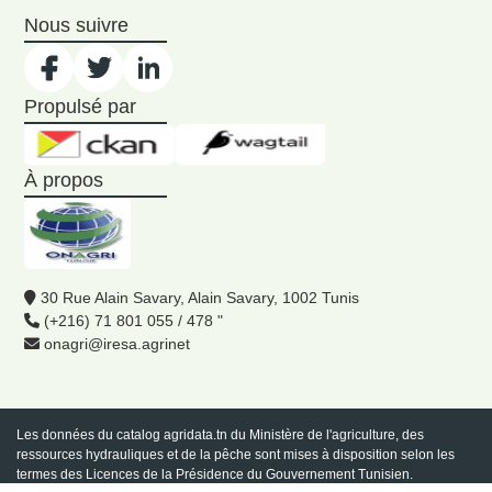
Nous suivre
Propulsé par
À propos
30 Rue Alain Savary, Alain Savary, 1002 Tunis
(+216) 71 801 055 / 478 "
onagri@iresa.agrinet
Les données du catalog
agridata.tn
du Ministère de l'agriculture, des
ressources hydrauliques et de la pêche sont mises à disposition selon les
termes des Licences de la Présidence du Gouvernement Tunisien.