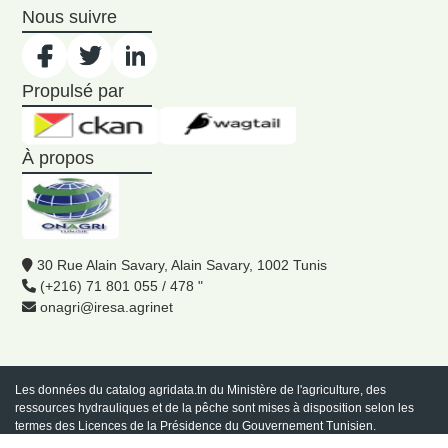
Nous suivre
Propulsé par
À propos
30 Rue Alain Savary, Alain Savary, 1002 Tunis
(+216) 71 801 055 / 478 "
onagri@iresa.agrinet
Les données du catalog
agridata.tn
du Ministère de l'agriculture, des
ressources hydrauliques et de la pêche sont mises à disposition selon les
termes des Licences de la Présidence du Gouvernement Tunisien.