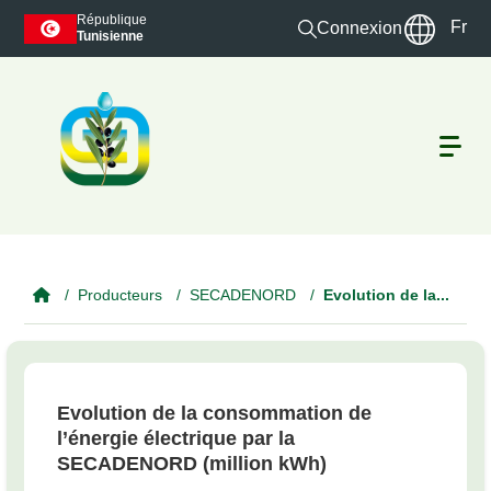
Skip to main content
République
Fr
Connexion
Tunisienne
Producteurs
SECADENORD
Evolution de la...
Evolution de la consommation de
l’énergie électrique par la
SECADENORD (million kWh)