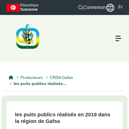
Skip to main content
République
Fr
Connexion
Tunisienne
Producteurs
CRDA Gafsa
les puits publics réalisés...
les puits publics réalisés en 2019 dans
la région de Gafsa