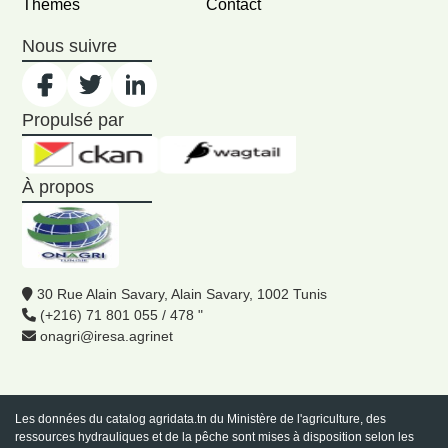
Thèmes
Contact
Nous suivre
Propulsé par
À propos
30 Rue Alain Savary, Alain Savary, 1002 Tunis
(+216) 71 801 055 / 478 "
onagri@iresa.agrinet
Les données du catalog
agridata.tn
du Ministère de l'agriculture, des
ressources hydrauliques et de la pêche sont mises à disposition selon les