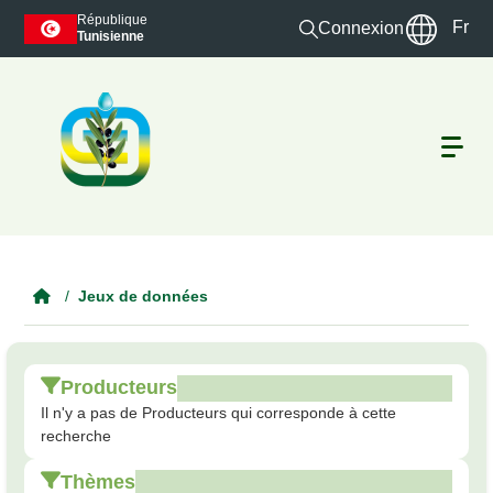
Skip to main content
République
Fr
Connexion
Tunisienne
Jeux de données
Producteurs
Il n'y a pas de Producteurs qui corresponde à cette
recherche
Thèmes