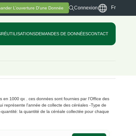
Fr
Connexion
ander L’ouverture D’une Donnée
S
RÉUTILISATIONS
DEMANDES DE DONNÉES
CONTACT
s en 1000 qx . ces données sont fournies par l'Office des
i représente l'année de collecte des céréales -Type de
e -quantité: la quantité de la céréale collectée pour chaque