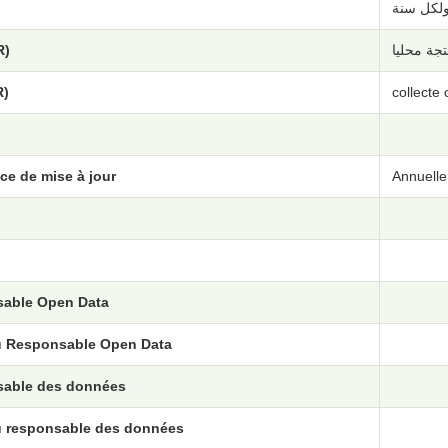
ولكل سنة
R)
تجة محليا
R)
collecte 
ce de mise à jour
Annuelle
able Open Data
u Responsable Open Data
able des données
u responsable des données