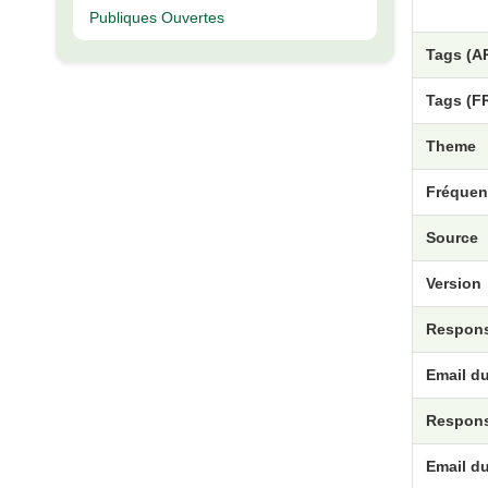
Publiques Ouvertes
Tags (A
Tags (F
Theme
Fréquen
Source
Version
Respons
Email d
Respons
Email d