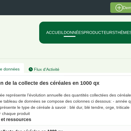
Dem
ACCUEIL
DONNÉES
PRODUCTEURS
THÈME
e données
Flux d'Activité
n de la collecte des céréales en 1000 qx
e représente l'évolution annuelle des quantités collectées des céréale
Le tableau de données se compose des colonnes ci dessous: - année qu
eprésente le type de céréale à savoir : blé dur, blé tendre, orge, tritical
 chaque produit
et ressources