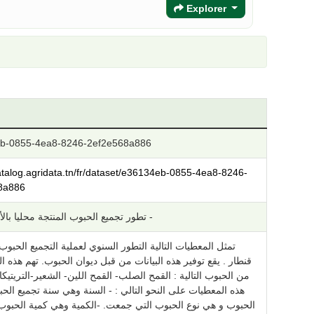
Explorer
b-0855-4ea8-8246-2ef2e568a886
catalog.agridata.tn/fr/dataset/e36134eb-0855-4ea8-8246-
8a886
تطور تجميع الحبوب المنتجة محليا بالألف قنطار -
قنطار . يقع توفير هذه البيانات من قبل ديوان الحبوب. تهم هذه ال
من الحبوب التالية : القمح الصلب- القمح اللين- الشعير-التريتي
هذه المعطيات على النحو التالي : - السنة وهي سنة تجميع الحب
الحبوب و هي نوع الحبوب التي جمعت. -الكمية وهي كمية الحبوب