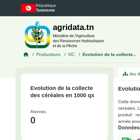
Skip to main content
République
Tunisienne
agridata.tn
Ministère de l'Agriculture
des Ressources Hydrauliques
et de la Pêche
Producteurs
OC
Evolution de la collecte...
Jeu d
Evolution de la collecte
Evolutio
des céréales en 1000 qx
Cette donné
céréales. 
Abonnés
produit : r
0
année pour
Données 