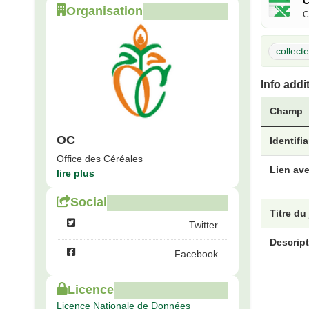
C
Organisation
C
collect
Info addi
Champ
OC
Identifi
Office des Céréales
Lien ave
lire plus
Social
Titre du
Twitter
Descript
Facebook
Licence
Licence Nationale de Données