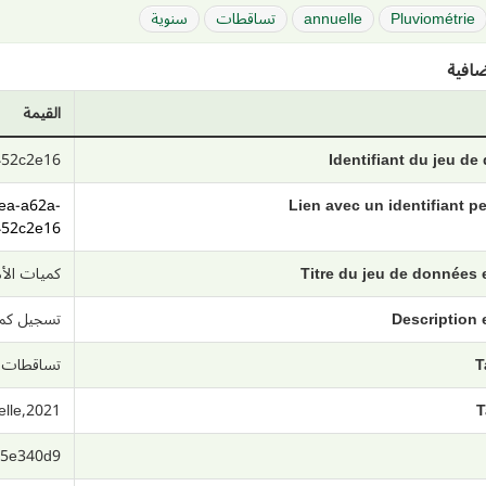
Pluviométrie
annuelle
تساقطات
سنوية
افية
القيمة
452c2e16
Identifiant du jeu d
aea-a62a-
Lien avec un identifiant 
452c2e16
Titre du jeu de données
كميات الأمطا
Description 
تسجيل كمي
T
تساقطات,سنو
elle,2021
T
d5e340d9