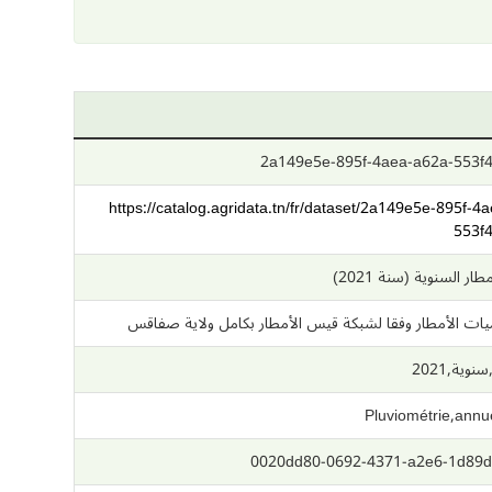
2a149e5e-895f-4aea-a62a-553f
https://catalog.agridata.tn/fr/dataset/2a149e5e-895f-4
553f
ر السنوية (سنة 2021)
ات الأمطار وفقا لشبكة قيس الأمطار بكامل ولاية صفاقس
ية,2021
Pluviométrie,annu
0020dd80-0692-4371-a2e6-1d89