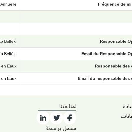
Annuelle
Fréquence de mis
p Belféki
Responsable O
p Belféki
Email du Responsable O
 en Eaux
Responsable des
 en Eaux
Email du responsable des
يادة
لمتابعتنا
يانات
مشغل بواسطة