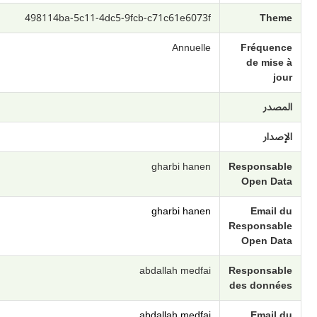
498114ba-5c11-4dc5-9fcb-c71c61e6073f
Theme
Annuelle
Fréquence
de mise à
jour
المصدر
الإصدار
gharbi hanen
Responsable
Open Data
gharbi hanen
Email du
Responsable
Open Data
abdallah medfai
Responsable
des données
abdallah medfai
Email du