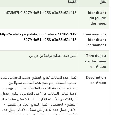
حقل
القيمة
d78b57b0-8279-4a51-b258-a3a33c62d418
Identifiant
du jeu de
données
https://catalog.agridata.tn/fr/dataset/d78b57b0-
Lien avec un
8279-4a51-b258-a3a33c62d418
identifiant
permanent
Titre du jeu
تطور عدد القطيع بولاية بن عروس
de données
en Arabe
Description
تمثل هذه البيانات توزيع القطيع حسب المعتمديات. و
en Arabe
حسب الصنف. يتم جمع هذه البيانات سنويًا من
المندوبية الجهوية للتنمية الفلاحية بولاية بن عروس..
وحدة قياس البيانات هي "عدد الرؤوس". يتكون جدول
البيانات من الأعمدة التالية: - السنة: تمثل سنة تعداد
القطيع - المعتمدية: تمثل التوزيع الجغرافي للقطيع -
الأبقار: يمثل عدد الأبقار لكل سنة - الأغنام: يمثل عدد