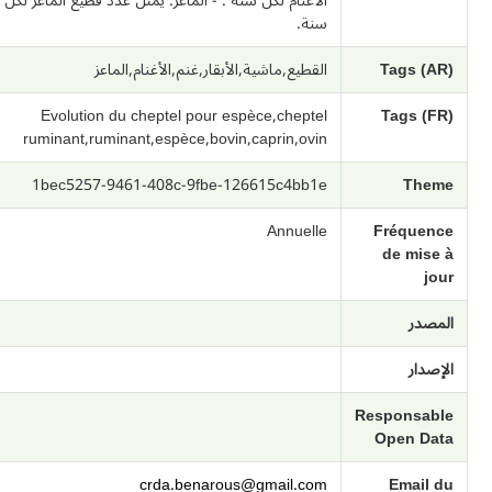
الأغنام لكل سنة . - الماعز: يمثل عدد قطيع الماعز لكل
سنة.
Tags (AR)
القطيع,ماشية,الأبقار,غنم,الأغنام,الماعز
Evolution du cheptel pour espèce,cheptel
Tags (FR)
ruminant,ruminant,espèce,bovin,caprin,ovin
1bec5257-9461-408c-9fbe-126615c4bb1e
Theme
Annuelle
Fréquence
de mise à
jour
المصدر
الإصدار
Responsable
Open Data
crda.benarous@gmail.com
Email du