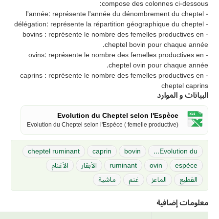
compose des colonnes ci-dessous:
- l'année: représente l'année du dénombrement du cheptel
- délégation: représente la répartition géographique du cheptel
- bovins : représente le nombre des femelles productives en
cheptel bovin pour chaque année.
- ovins: représente le nombre des femelles productives en
cheptel ovin pour chaque année.
- caprins : représente le nombre des femelles productives en
cheptel caprins
البيانات و الموارد
Evolution du Cheptel selon l'Espèce
Evolution du Cheptel selon l'Espèce ( femelle productive)
cheptel ruminant
caprin
bovin
Evolution du...
espèce
ovin
ruminant
الأبقار
الأغنام
القطيع
الماعز
غنم
ماشية
معلومات إضافية