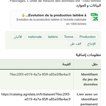
Pâturages. L'unité de mesure des données est "1000 tonnes".
البيانات و الموارد
Evolution de la production laitière à...
Evolution de la production laitière à l’échelle nationale
en 1000 tonnes
Production
Tonne
laitière
nationale
الألبان
الإنتاج
الف طن
معلومات إضافية
حقل
القيمة
76ec20f3-e019-4a7a-85ff-a85a5f8e4ac9
Identifiant
du jeu de
données
https://catalog.agridata.tn/fr/dataset/76ec20f3-
Lien avec un
e019-4a7a-85ff-a85a5f8e4ac9
identifiant
permanent