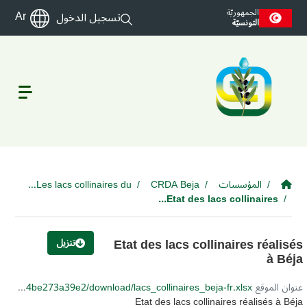
Skip to main conten
الجمهوريّة
Ar
تسجيل الدخول
التونسيّة
المؤسسات
CRDA Beja
Les lacs collinaires du...
Etat des lacs collinaires...
Etat des lacs collinaires réalisés
تنزيل
à Béja
عنوان الموقع URL:
https://catalog.agridata.tn/dataset/eb3d8c39-7312-4c79-8175-357f3aff2bab/resource/a0b96ab8-837a-4750-86bd-44be273a39e2/download/lacs_collinaires_beja-fr.xlsx
Etat des lacs collinaires réalisés à Béja