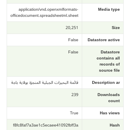
application/vnd.openxmlformats-
Media type
officedocument.spreadsheetml.sheet
20,251
Size
False
Datastore active
False
Datastore
contains all
records of
source file
Description ar
قائمة البحيرات الجبلية المنجزة بولاية باجة
239
Downloads
count
True
Has views
f8fc8faf7a3ae1c5ecaee41092fbff3a
Hash