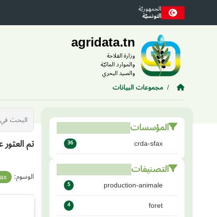
Skip to main conten
الجمهوريّة
التونسيّة
agridata.tn
وزارة الفلاحة
والموارد المائيّة
والصيد البحري
مجموعات البيانات
المؤسسات
تم العثور ع
crda-sfax
36
التصنيفات
الوسوم:
fax
production-animale
5
foret
4