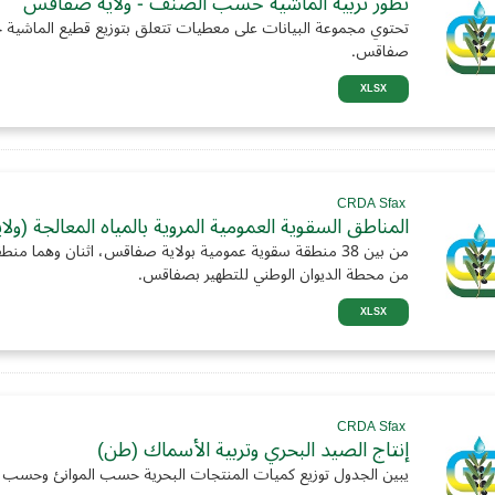
تطور تربية الماشية حسب الصنف - ولاية صفاقس
تحتوي مجموعة البيانات على معطيات تتعلق بتوزيع قطيع الماشي
صفاقس.
XLSX
CRDA Sfax
المناطق السقوية العمومية المروية بالمياه المعالجة (و
من بين 38 منطقة سقوية عمومية بولاية صفاقس، اثنان وهما م
من محطة الديوان الوطني للتطهير بصفاقس.
XLSX
CRDA Sfax
إنتاج الصيد البحري وتربية الأسماك (طن)
يبين الجدول توزيع كميات المنتجات البحرية حسب الموانئ وحسب 