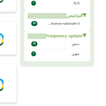
XLS
1
التراخيص
licence-nationale-d...
36
Frequency update
سنوي
35
شهري
1