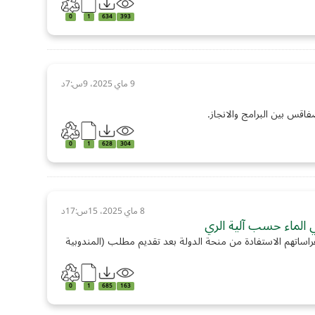
0
1
634
393
9 ماي 2025، 9س:7د
فاقس بين البرامج والانجاز.
0
1
628
304
8 ماي 2025، 15س:17د
 الماء حسب آلية الري
راساتهم الاستفادة من منحة الدولة بعد تقديم مطلب (المندوبية
0
1
685
163