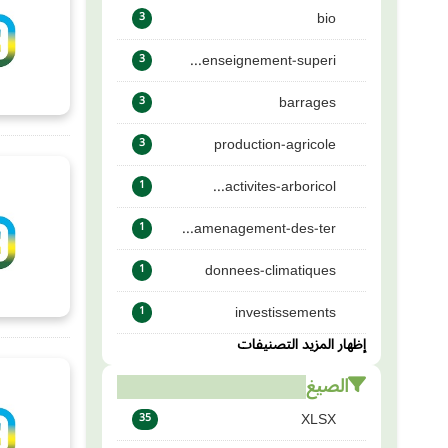
bio
3
enseignement-superi...
3
barrages
3
production-agricole
3
activites-arboricol...
1
amenagement-des-ter...
1
donnees-climatiques
1
investissements
1
إظهار المزيد التصنيفات
الصيغ
XLSX
35