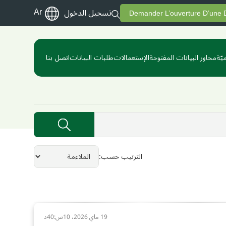
Ar
تسجيل الدخول
Demander L’ouverture D’une
يّة
محاور البيانات المفتوحة
الإستعمالات
طلبات البيانات
اتصل بنا
الترتيب حسب
19 ماي 2026، 10س:40د