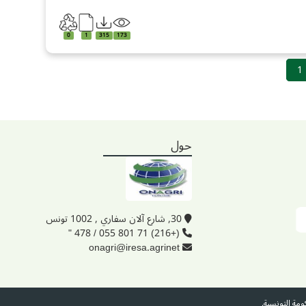
0
1
315
173
1
حول
30, شارع آلان سفاري , 1002 تونس
(+216) 71 801 055 / 478 "
onagri@iresa.agrinet
ومة التونسية.