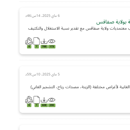
6 ماي 2025، 14س:46د
ة بولاية صفاقس
ب معتمديات ولاية صفاقس مع تقدير نسبة الاستغلال والتكثيف
0
1
788
173
5 ماي 2025، 10س:59د
غابية لأغراض مختلفة (الزينة، مصدات رياح، التشجير الغابي)
0
1
608
290