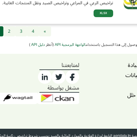
تراخيص الرعي في المراعي وتراخيص الصيد ونقل المنتجات الغابية.
XLSX
2
3
4
»
وصول إلى هذا التسجيل باستخدام
الواجهة البرمجية API
(أنظر
دليل API
)
يادة
لمتابعتنا
يانات
مشغل بواسطة
 خلل
منصة
agridata.tn
التابعة لوزارة الفلاحة والموارد المائية والصيد بحسب شروط تراخيص رئاسة الحك