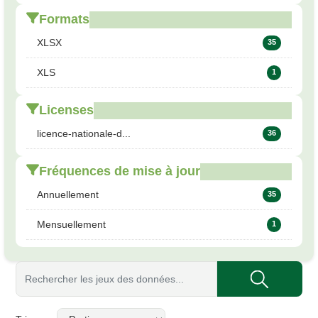
Formats
XLSX
35
XLS
1
Licenses
licence-nationale-d...
36
Fréquences de mise à jour
Annuellement
35
Mensuellement
1