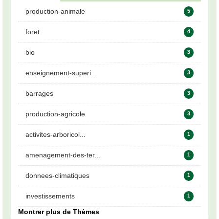
production-animale
5
foret
4
bio
3
enseignement-superi...
3
barrages
3
production-agricole
3
activites-arboricol...
1
amenagement-des-ter...
1
donnees-climatiques
1
investissements
1
Montrer plus de Thèmes