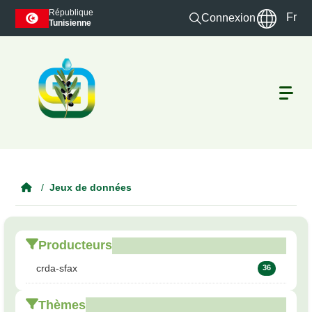
Skip to main content
République
Fr
Connexion
Tunisienne
Jeux de données
Producteurs
crda-sfax
36
Thèmes