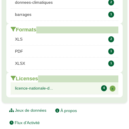
donnees-climatiques
2
barrages
1
Formats
XLS
2
PDF
1
XLSX
1
Licenses
licence-nationale-d...
4
x
Jeux de données
À propos
Flux d'Activité