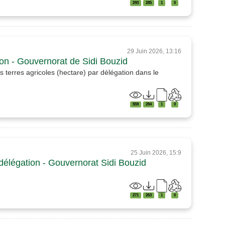
293
285
1
0
29 Juin 2026, 13:16
tion - Gouvernorat de Sidi Bouzid
s terres agricoles (hectare) par délégation dans le
559
284
1
0
25 Juin 2026, 15:9
 délégation - Gouvernorat Sidi Bouzid
271
263
1
0