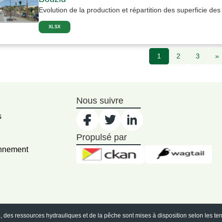
Evolution de la production et répartition des superficie des
XLSX
1
2
3
»
Nous suivre
s
Propulsé par
onnement
re, des ressources hydrauliques et de la pêche sont mises à disposition selon les