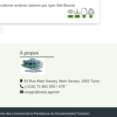
 cultures arrières saisons par type Sidi Bouzid
411
882
2
0
À propos
30 Rue Alain Savary, Alain Savary, 1002 Tunis
(+216) 71 801 055 / 478 "
onagri@iresa.agrinet
 termes des Licences de la Présidence du Gouvernement Tunisien.