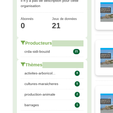
Il n'y a pas de description pour cette
organisation
Abonnés
Jeux de données
0
21
Producteurs
crda-sidi-bouzid
21
Thèmes
activites-arboricol...
8
cultures-maraicheres
5
production-animale
2
barrages
1