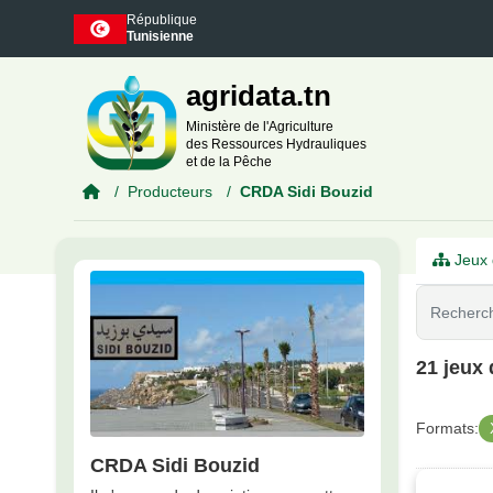
Skip to main content
République
Tunisienne
agridata.tn
Ministère de l'Agriculture
des Ressources Hydrauliques
et de la Pêche
Producteurs
CRDA Sidi Bouzid
Jeux 
21 jeux
Formats:
CRDA Sidi Bouzid