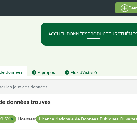
Dem
ACCUEIL
DONNÉES
PRODUCTEURS
THÈME
de données
À propos
Flux d'Activité
 de données trouvés
XLSX
Licence Nationale de Données Publiques Ouverte
Licenses: