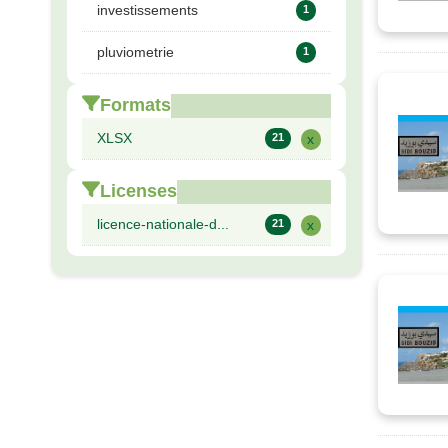
investissements
1
pluviometrie
1
Formats
XLSX
21
x
Licenses
licence-nationale-d...
21
x