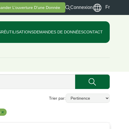
Fr
Connexion
ander L’ouverture D’une Donnée
S
RÉUTILISATIONS
DEMANDES DE DONNÉES
CONTACT
Trier par
s