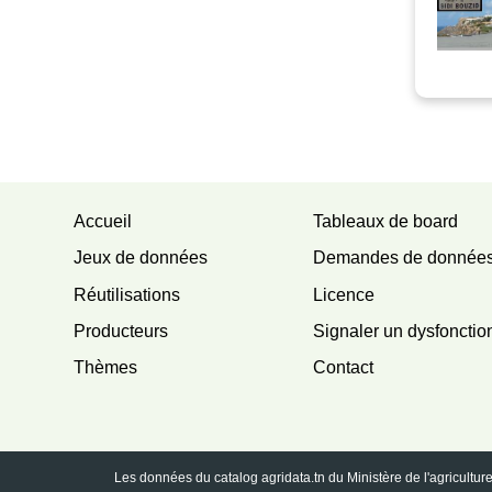
Accueil
Tableaux de board
Jeux de données
Demandes de donnée
Réutilisations
Licence
Producteurs
Signaler un dysfoncti
Thèmes
Contact
Les données du catalog
agridata.tn
du Ministère de l'agricultu