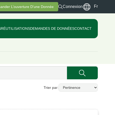
Fr
Connexion
ander L’ouverture D’une Donnée
S
RÉUTILISATIONS
DEMANDES DE DONNÉES
CONTACT
Trier par