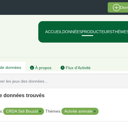
Dem
ACCUEIL
DONNÉES
PRODUCTEURS
THÈME
de données
À propos
Flux d'Activité
de données trouvés
CRDA Sidi Bouzid
Activité animale
s:
Thèmes: