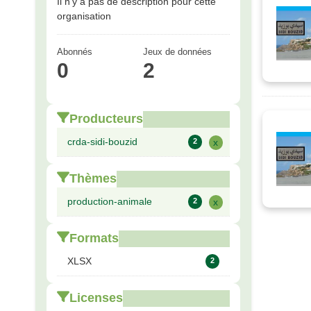
Il n'y a pas de description pour cette
organisation
Abonnés
Jeux de données
0
2
Producteurs
crda-sidi-bouzid
2
x
Thèmes
production-animale
2
x
Formats
XLSX
2
Licenses