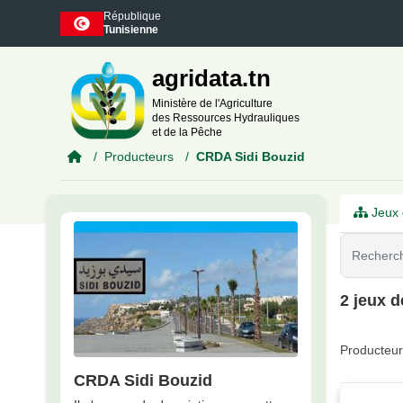
Skip to main content
République
Tunisienne
agridata.tn
Ministère de l'Agriculture
des Ressources Hydrauliques
et de la Pêche
Producteurs
CRDA Sidi Bouzid
Jeux 
2 jeux 
Producteur
CRDA Sidi Bouzid