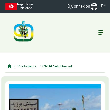
Skip to main content
République
Fr
Connexion
Tunisienne
Producteurs
CRDA Sidi Bouzid