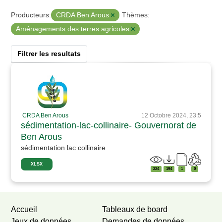
CRDA Ben Arous
Producteurs:
Thèmes:
Aménagements des terres agricoles
Filtrer les resultats
CRDA Ben Arous
12 Octobre 2024, 23:5
sédimentation-lac-collinaire- Gouvernorat de
Ben Arous
sédimentation lac collinaire
XLSX
224
194
1
0
Accueil
Tableaux de board
Jeux de données
Demandes de données