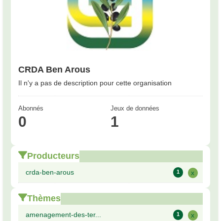
CRDA Ben Arous
Il n'y a pas de description pour cette organisation
Abonnés
Jeux de données
0
1
Producteurs
crda-ben-arous
1
x
Thèmes
amenagement-des-ter...
1
x