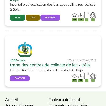
Inventaire et localisation des barrages collinaires réalisés
à Béja
XLSX
CSV
GeoJSON
662
1.2K
3
0
CRDA Beja
12 Octobre 2024, 23:3
Carte des centres de collecte de lait - Béja
Localisation des centres de collecte de lait - Béja
GeoJSON
316
172
1
0
Accueil
Tableaux de board
Jeux de données
Demandes de données