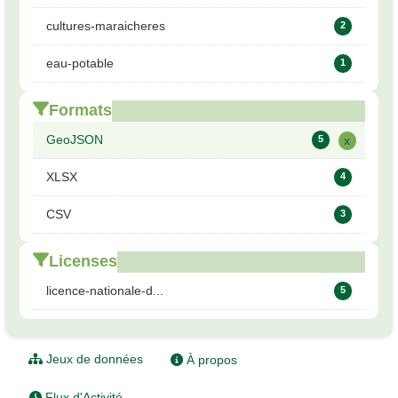
cultures-maraicheres
2
eau-potable
1
Formats
GeoJSON
5
x
XLSX
4
CSV
3
Licenses
licence-nationale-d...
5
Jeux de données
À propos
Flux d'Activité