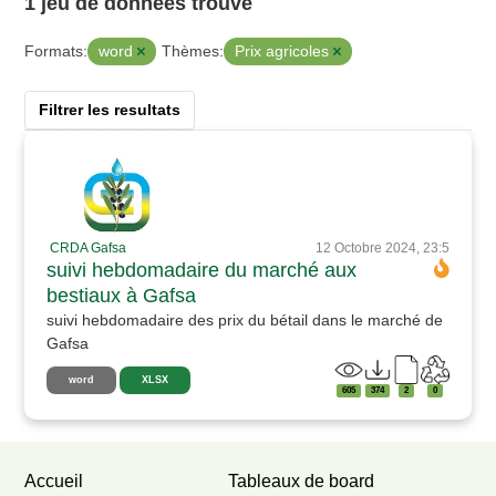
1 jeu de données trouvé
word
Prix agricoles
Formats:
Thèmes:
Filtrer les resultats
CRDA Gafsa
12 Octobre 2024, 23:5
suivi hebdomadaire du marché aux
bestiaux à Gafsa
suivi hebdomadaire des prix du bétail dans le marché de
Gafsa
word
XLSX
605
374
2
0
Accueil
Tableaux de board