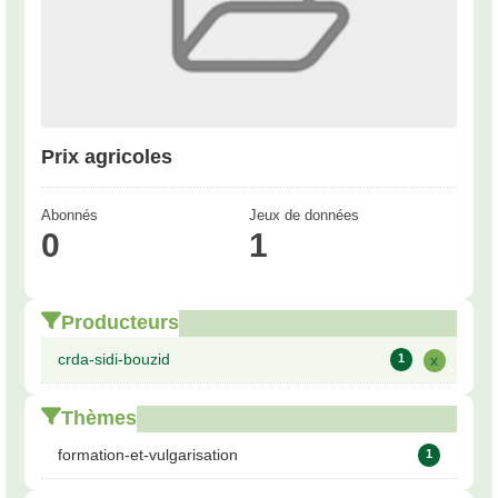
Prix agricoles
Abonnés
Jeux de données
0
1
Producteurs
crda-sidi-bouzid
1
x
Thèmes
formation-et-vulgarisation
1