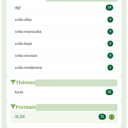
dgf
19
crda-sfax
4
crda-manouba
3
crda-beja
2
crda-sousse
2
crda-medenine
1
Thèmes
foret
31
Formats
XLSX
31
x