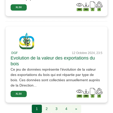
XLSX
865
943
1
0
DGF
12 Octobre 2024, 23:5
Evolution de la valeur des exportations du
bois
Ce jeu de données représente l'évolution de la valeur
des exportations du bois qui est répartie par type de
bois. Ces données sont collectées annuellement auprès
de la Direction...
XLSX
444
208
1
0
1
2
3
4
»