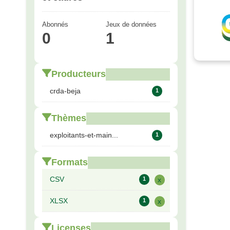
Abonnés
Jeux de données
0
1
Producteurs
crda-beja
1
Thèmes
exploitants-et-main...
1
Formats
CSV
1
x
XLSX
1
x
Licenses