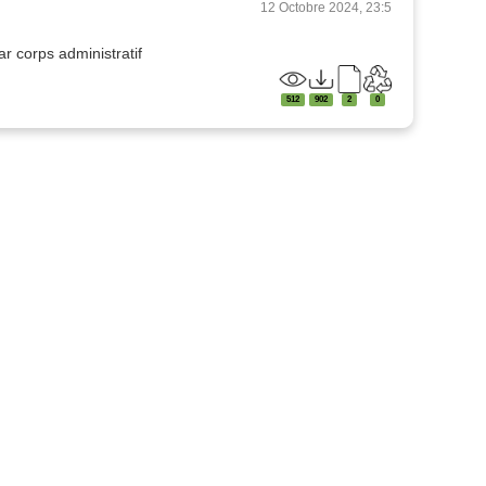
12 Octobre 2024, 23:5
r corps administratif
512
902
2
0