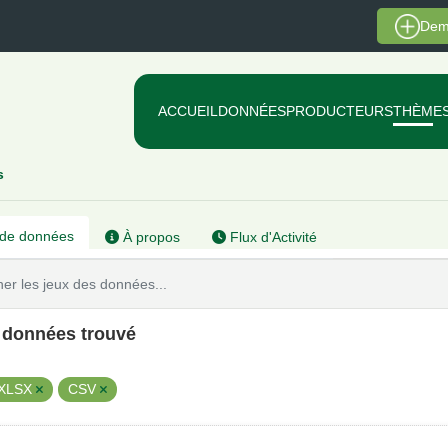
Dem
ACCUEIL
DONNÉES
PRODUCTEURS
THÈME
s
de données
À propos
Flux d'Activité
e données trouvé
XLSX
CSV