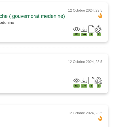
12 Octobre 2024, 23:5
êche ( gouvernorat medenine)
medenine
471
160
1
0
12 Octobre 2024, 23:5
591
175
1
0
12 Octobre 2024, 23:5