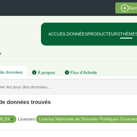
Dem
ACCUEIL
DONNÉES
PRODUCTEURS
THÈME
s
de données
À propos
Flux d'Activité
 de données trouvés
XLSX
Licence Nationale de Données Publiques Ouverte
Licenses: