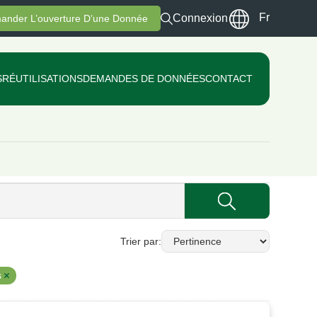
Fr
Connexion
ander L’ouverture D’une Donnée
S
RÉUTILISATIONS
DEMANDES DE DONNÉES
CONTACT
Trier par
s