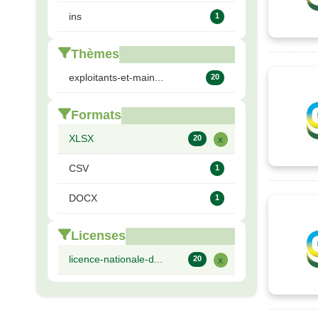
ins
1
Thèmes
exploitants-et-main...
20
Formats
XLSX
20
x
CSV
1
DOCX
1
Licenses
licence-nationale-d...
20
x