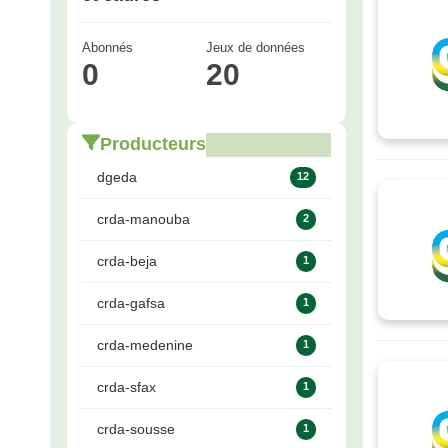
Abonnés
Jeux de données
0
20
Producteurs
dgeda
12
crda-manouba
2
crda-beja
1
crda-gafsa
1
crda-medenine
1
crda-sfax
1
crda-sousse
1