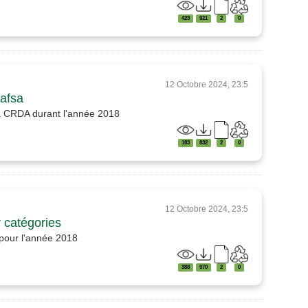
423
921
2
0
12 Octobre 2024, 23:5
Gafsa
 la CRDA durant l'année 2018
183
832
2
0
12 Octobre 2024, 23:5
 catégories
pour l'année 2018
388
970
2
0