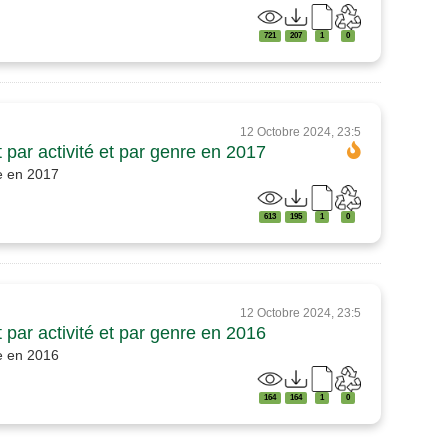
721
207
1
0
12 Octobre 2024, 23:5
 par activité et par genre en 2017
re en 2017
613
195
1
0
12 Octobre 2024, 23:5
 par activité et par genre en 2016
re en 2016
164
164
1
0