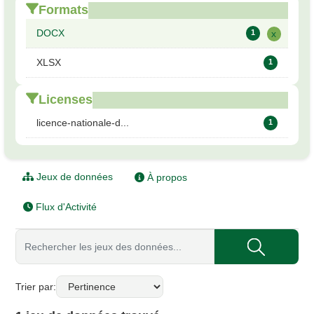
Formats
DOCX
1
x
XLSX
1
Licenses
licence-nationale-d...
1
Jeux de données
À propos
Flux d'Activité
Trier par