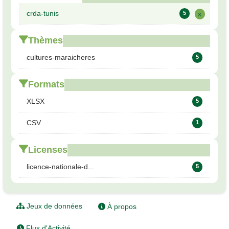
crda-tunis
5
x
Thèmes
cultures-maraicheres
5
Formats
XLSX
5
CSV
1
Licenses
licence-nationale-d...
5
Jeux de données
À propos
Flux d'Activité