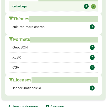
crda-beja
3
x
Thèmes
cultures-maraicheres
3
Formats
GeoJSON
2
XLSX
2
CSV
1
Licenses
licence-nationale-d...
3
Jeux de données
À propos