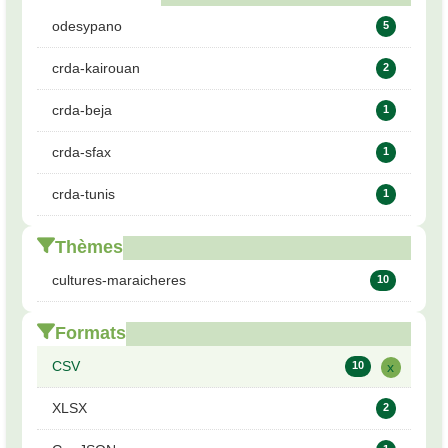
odesypano
5
crda-kairouan
2
crda-beja
1
crda-sfax
1
crda-tunis
1
Thèmes
cultures-maraicheres
10
Formats
CSV
10
x
XLSX
2