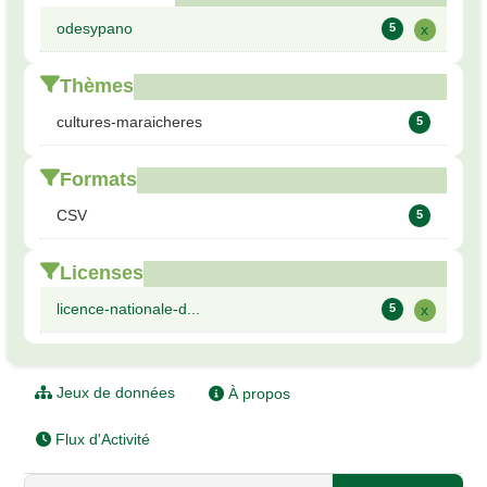
odesypano
5
x
Thèmes
cultures-maraicheres
5
Formats
CSV
5
Licenses
licence-nationale-d...
5
x
Jeux de données
À propos
Flux d'Activité