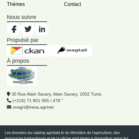
Thèmes
Contact
Nous suivre
Propulsé par
À propos
30 Rue Alain Savary, Alain Savary, 1002 Tunis
(+216) 71 801 055 / 478 "
onagri@iresa.agrinet
Les données du catalog
agridata.tn
du Ministère de l'agriculture, des
ressources hydrauliques et de la pêche sont mises à disposition selon les