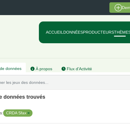
Dem
ACCUEIL
DONNÉES
PRODUCTEURS
THÈME
de données
À propos
Flux d'Activité
de données trouvés
CRDA Sfax
s: