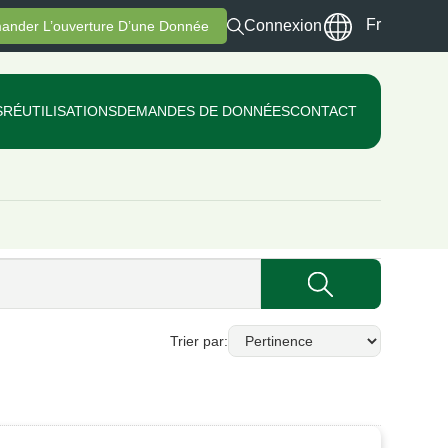
Fr
Connexion
ander L’ouverture D’une Donnée
S
RÉUTILISATIONS
DEMANDES DE DONNÉES
CONTACT
Trier par