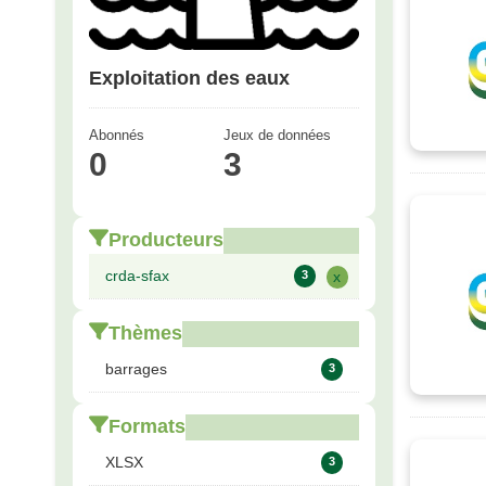
Exploitation des eaux
Abonnés
Jeux de données
0
3
Producteurs
crda-sfax
3
x
Thèmes
barrages
3
Formats
XLSX
3