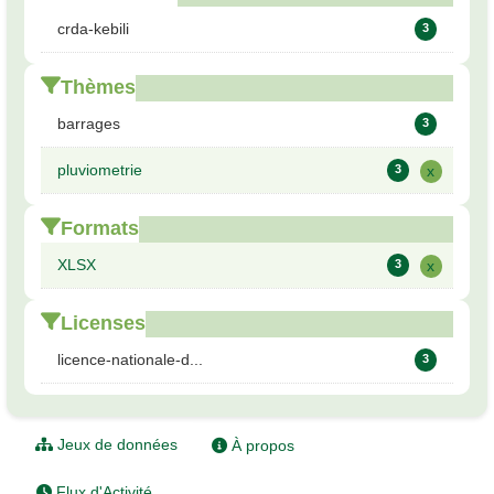
crda-kebili
3
Thèmes
barrages
3
pluviometrie
3
x
Formats
XLSX
3
x
Licenses
licence-nationale-d...
3
Jeux de données
À propos
Flux d'Activité