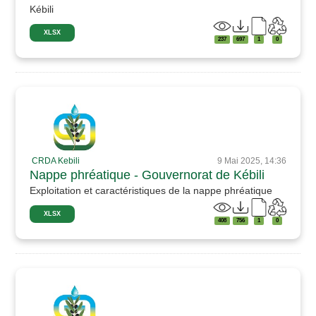
Kébili
XLSX
237
697
1
0
CRDA Kebili
9 Mai 2025, 14:36
Nappe phréatique - Gouvernorat de Kébili
Exploitation et caractéristiques de la nappe phréatique
XLSX
408
756
1
0