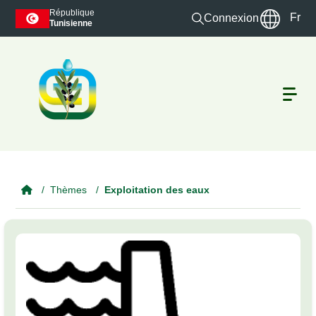
Skip to main content
République
Fr
Connexion
Tunisienne
Thèmes
Exploitation des eaux